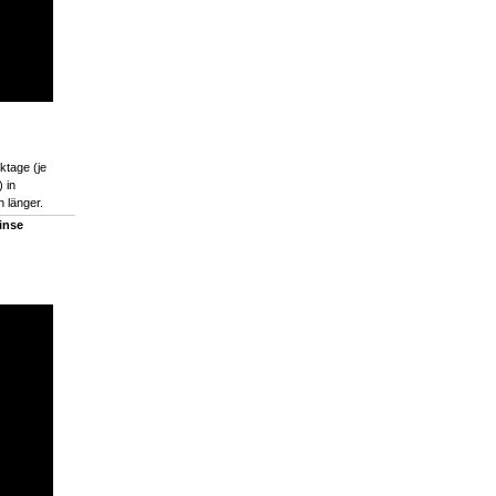
ktage (je
 in
 länger.
inse