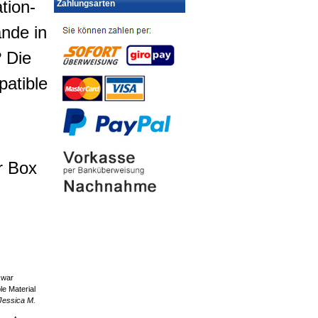
tion-
Zahlungsarten
ände in
? Die
atible
r Box
 war
e Material
Jessica M.