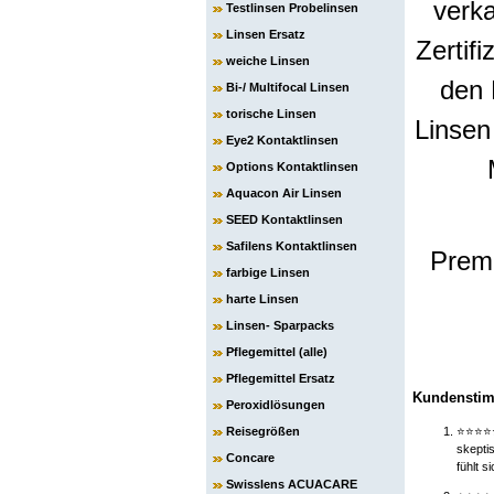
verka
Testlinsen Probelinsen
Linsen Ersatz
Zertif
weiche Linsen
den 
Bi-/ Multifocal Linsen
torische Linsen
Linsen
Eye2 Kontaktlinsen
Options Kontaktlinsen
Aquacon Air Linsen
SEED Kontaktlinsen
Safilens Kontaktlinsen
Premi
farbige Linsen
harte Linsen
Linsen- Sparpacks
Pflegemittel (alle)
Pflegemittel Ersatz
Kundenstim
Peroxidlösungen
Reisegrößen
⭐⭐⭐
skepti
Concare
fühlt 
Swisslens ACUACARE