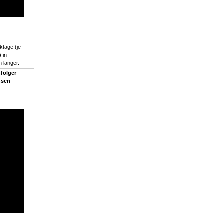
ktage (je
 in
 länger.
folger
nsen