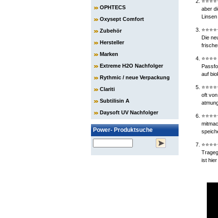
⭐⭐⭐
OPHTECS
aber d
Linsen
Oxysept Comfort
⭐⭐⭐
Zubehör
Die ne
Hersteller
frisch
Marken
⭐⭐⭐
Extreme H2O Nachfolger
Passfor
auf bi
Rythmic / neue Verpackung
⭐⭐⭐
Clariti
oft von
Subtilisin A
atmung
Daysoft UV Nachfolger
⭐⭐⭐
mitmac
Power- Produktsuche
speich
⭐⭐⭐
Trageg
ist hie