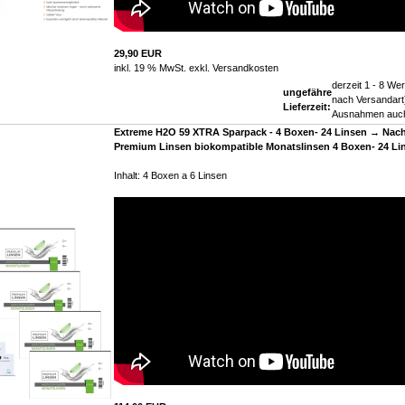
29,90 EUR
inkl. 19 % MwSt. exkl.
Versandkosten
derzeit 1 - 8 Wer
ungefähre
nach Versandart)
Lieferzeit:
Ausnahmen auch
Extreme H2O 59 XTRA Sparpack - 4 Boxen- 24 Linsen → Nach
Premium Linsen biokompatible Monatslinsen 4 Boxen- 24 Li
Inhalt: 4 Boxen a 6 Linsen