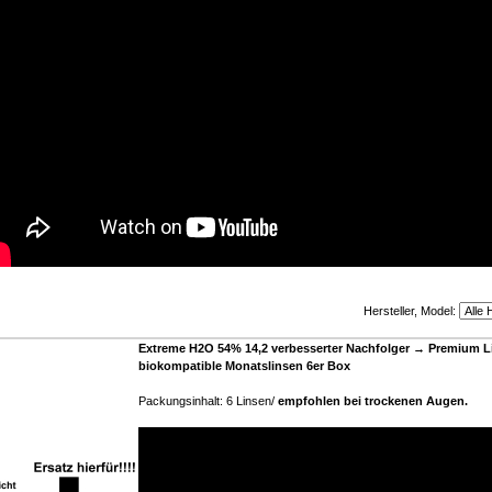
Hersteller, Model:
Extreme H2O 54% 14,2 verbesserter Nachfolger → Premium L
biokompatible Monatslinsen 6er Box
Packungsinhalt: 6 Linsen/
empfohlen bei trockenen Augen
.