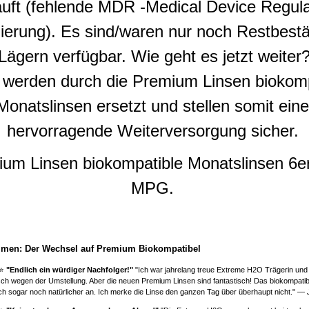
uft (fehlende MDR -Medical Device Regula
izierung). Es sind/waren nur noch Restbest
Lägern verfügbar. Wie geht es jetzt weiter
 werden durch die Premium Linsen biokomp
Monatslinsen ersetzt und stellen somit eine
hervorragende Weiterversorgung sicher.
um Linsen biokompatible Monatslinsen 6e
MPG.
men: Der Wechsel auf Premium Biokompatibel
⭐⭐
"Endlich ein würdiger Nachfolger!"
"Ich war jahrelang treue Extreme H2O Trägerin und
sch wegen der Umstellung. Aber die neuen Premium Linsen sind fantastisch! Das biokompatibl
sich sogar noch natürlicher an. Ich merke die Linse den ganzen Tag über überhaupt nicht." —