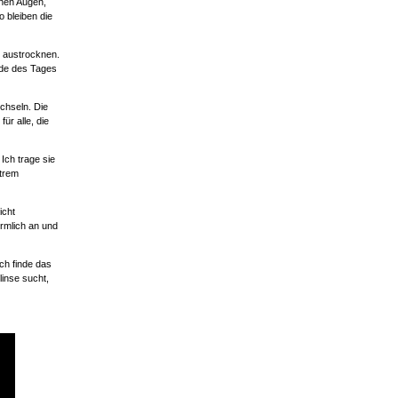
nen Augen,
o bleiben die
t austrocknen.
nde des Tages
chseln. Die
ür alle, die
Ich trage sie
xtrem
icht
rmlich an und
ch finde das
linse sucht,