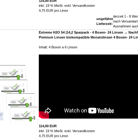
114,00 EUR
inkl. 19 % MwSt. exkl.
Versandkosten
4,75 EUR pro Linse
derzeit 1 - 8 Wer
ungefähre
nach Versandart)
Lieferzeit:
Ausnahmen auch
Extreme H2O 54 |14,2 Sparpack - 4 Boxen- 24 Linsen → Nachf
Premium Linsen biokompatible Monatslinsen 4 Boxen- 24 Li
Inhalt: 4 Boxen a 6 Linsen
114,00 EUR
inkl. 19 % MwSt. exkl.
Versandkosten
4,75 EUR pro Linse