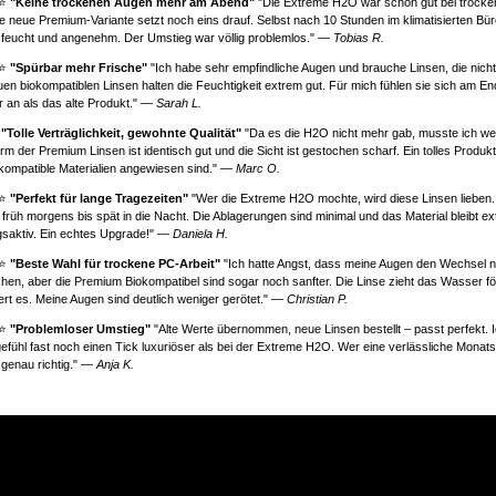
⭐⭐
"Keine trockenen Augen mehr am Abend"
"Die Extreme H2O war schon gut bei trocke
ie neue Premium-Variante setzt noch eins drauf. Selbst nach 10 Stunden im klimatisierten Bür
 feucht und angenehm. Der Umstieg war völlig problemlos." —
Tobias R.
⭐⭐
"Spürbar mehr Frische"
"Ich habe sehr empfindliche Augen und brauche Linsen, die nich
uen biokompatiblen Linsen halten die Feuchtigkeit extrem gut. Für mich fühlen sie sich am E
er an als das alte Produkt." —
Sarah L.
⭐
"Tolle Verträglichkeit, gewohnte Qualität"
"Da es die H2O nicht mehr gab, musste ich we
m der Premium Linsen ist identisch gut und die Sicht ist gestochen scharf. Ein tolles Produkt f
okompatible Materialien angewiesen sind." —
Marc O.
⭐⭐
"Perfekt für lange Tragezeiten"
"Wer die Extreme H2O mochte, wird diese Linsen lieben. 
 früh morgens bis spät in die Nacht. Die Ablagerungen sind minimal und das Material bleibt e
saktiv. Ein echtes Upgrade!" —
Daniela H.
⭐⭐
"Beste Wahl für trockene PC-Arbeit"
"Ich hatte Angst, dass meine Augen den Wechsel n
hen, aber die Premium Biokompatibel sind sogar noch sanfter. Die Linse zieht das Wasser fö
ert es. Meine Augen sind deutlich weniger gerötet." —
Christian P.
⭐⭐
"Problemloser Umstieg"
"Alte Werte übernommen, neue Linsen bestellt – passt perfekt. I
efühl fast noch einen Tick luxuriöser als bei der Extreme H2O. Wer eine verlässliche Monats
r genau richtig." —
Anja K.