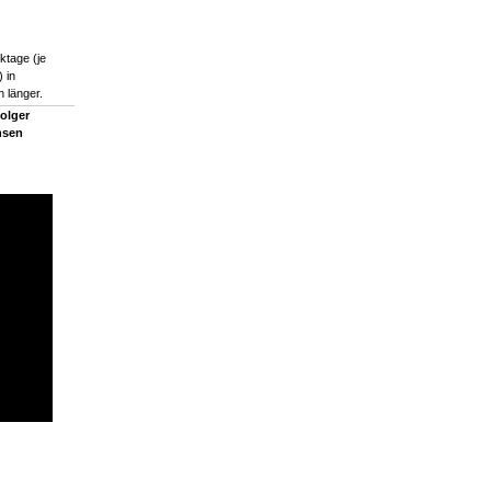
ktage (je
 in
 länger.
olger
nsen