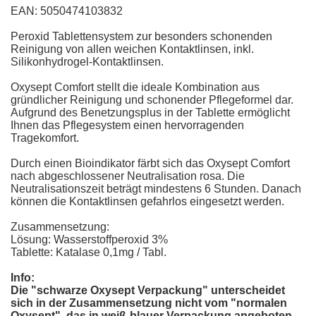
EAN: 5050474103832
Peroxid Tablettensystem zur besonders schonenden
Reinigung von allen weichen Kontaktlinsen, inkl.
Silikonhydrogel-Kontaktlinsen.
Oxysept Comfort stellt die ideale Kombination aus
gründlicher Reinigung und schonender Pflegeformel dar.
Aufgrund des Benetzungsplus in der Tablette ermöglicht
Ihnen das Pflegesystem einen hervorragenden
Tragekomfort.
Durch einen Bioindikator färbt sich das Oxysept Comfort
nach abgeschlossener Neutralisation rosa. Die
Neutralisationszeit beträgt mindestens 6 Stunden. Danach
können die Kontaktlinsen gefahrlos eingesetzt werden.
Zusammensetzung:
Lösung: Wasserstoffperoxid 3%
Tablette: Katalase 0,1mg / Tabl.
Info:
Die "schwarze Oxysept Verpackung" unterscheidet
sich in der Zusammensetzung nicht vom "normalen
Oxysept", das in weiß-blauer Verpackung angeboten